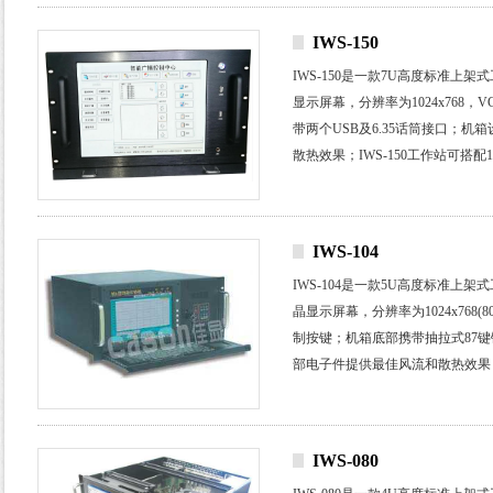
IWS-150
IWS-150
是一款7
U
高度标准上架式
显示屏幕，分辨率为
1024x768
，
V
带两个USB及6.35话筒接口
；机箱
散热效果；
IWS-150
工作站可搭配
1
力通信，环境监控，交通控制，码
IWS-104
IWS-104
是一款5
U
高度标准上架式
晶显示屏幕，分辨率为1024x768(
8
制按键；机箱底部携带抽拉式
87
键
部电子件提供最佳风流和散热效果
商用主板；广泛应用于电力通信，
行业。
IWS-080