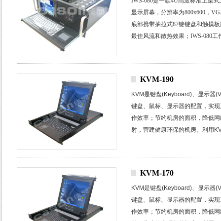
IWS-080
是一款
4U
高度标准上架式
显示屏幕，分辨率为
800x600
，
VG
底部携带抽拉式
87
键键盘和触摸板
最佳风流和散热效果；
IWS-080
工
泛应用于电力通信，环境监控，交
KVM-190
KVM
是键盘
(Keyboard)
、显示器
(
键盘、鼠标、显示器的配置，实现
作效率；节约机房的面积，降低网
射，营建健康环保的机房。利用
K
在多个不同操作系统的主机或服务
KVM-170
KVM
是键盘
(Keyboard)
、显示器
(
键盘、鼠标、显示器的配置，实现
作效率；节约机房的面积，降低网