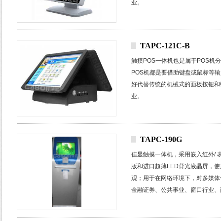
业。
TAPC-121C-B
触摸
POS
一体机也是属于
POS
机分
POS
机都是要借助键盘或鼠标等输
好代替传统的机械式的面板按钮和
业。
TAPC-190G
佳显触摸一体机，采用嵌入红外
/
版和进口超薄
LED
背光液晶屏，使
观；
用于在网络环境下，对多媒体
金融证券、公共事业、窗口行业、
楼宇小区、广告运营等众多行业和